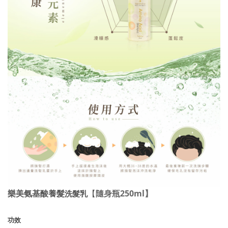
樂美氨基酸養髮
【
隨身瓶250ml
】
洗髮乳
功效