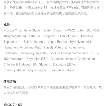
含胺基酸及海藻萃取精華成份、豐富礦物質養份及多種維他命和微量元
素，舒緩髮根。並添加維他命B5、金縷梅萃取液等成份，可調理頭皮油
脂平衡，使頭髮明亮而不油膩保持頭皮清爽，讓秀髮柔順烏亮。
成份
Procapil™[Butylene Glycol
、
Water (Aqua)
、
PPG-26-Buteth-26
、
PEG-
40Hydrogenated Castor Oil
、
Apigenin
、
Oleanolic Acid
、
Biotinoyl
Tripeptide-1]
、
Silk Amino Acid
、
Algae Extract
、
Hydrolyzed silk
、
Hamamelis Virginiana (Witch Hazel) Water
、
Zincpyrithione
、
Panthenol
、
Tocopheryl Acetate
、
Sodium Lauroyl Sarcosinate
、
PEG-
100 Distearate
、
Soyamide DEA
、
Amodimethiocne & Cetrimonium
Chloride & Trideceth-10
、
Glycerin
、
Disodium EDTA
、
PhenoxytehanolCaprylyl Glycol
、
Fragrance
、
Aqua
使用方法
量置於濕頭髮上，輕輕按摩頭皮與頭髮使產生泡沫後沖淨，再重複洗一次
以增添毛髮亮澤度。
顧客評價